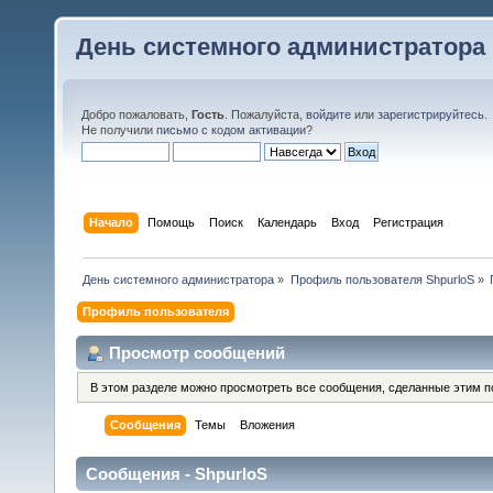
День системного администратора
Добро пожаловать,
Гость
. Пожалуйста,
войдите
или
зарегистрируйтесь
.
Не получили
письмо с кодом активации
?
Начало
Помощь
Поиск
Календарь
Вход
Регистрация
День системного администратора
»
Профиль пользователя ShpurloS
»
Профиль пользователя
Просмотр сообщений
В этом разделе можно просмотреть все сообщения, сделанные этим п
Сообщения
Темы
Вложения
Сообщения - ShpurloS