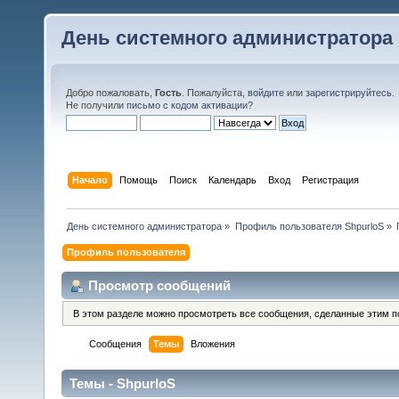
День системного администратора
Добро пожаловать,
Гость
. Пожалуйста,
войдите
или
зарегистрируйтесь
.
Не получили
письмо с кодом активации
?
Начало
Помощь
Поиск
Календарь
Вход
Регистрация
День системного администратора
»
Профиль пользователя ShpurloS
»
Профиль пользователя
Просмотр сообщений
В этом разделе можно просмотреть все сообщения, сделанные этим п
Сообщения
Темы
Вложения
Темы - ShpurloS