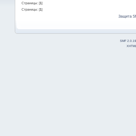
Страницы: [
1
]
Страницы: [
1
]
Защита S
SMF 2.0.1
XHTM