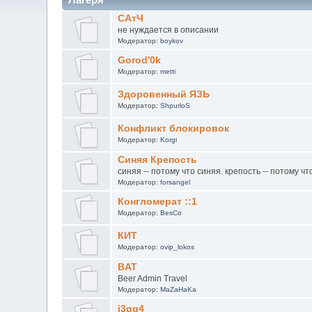
САтЧ
не нуждается в описании
Модератор:
boykov
Gorod'0k
Модератор:
metti
Здоровенный ЯЗЬ
Модератор:
ShpurloS
Конфликт блокировок
Модератор:
Korgi
Синяя Крепость
синяя -- потому что синяя. крепость -- потому чт
Модератор:
forsangel
Конгломерат ::1
Модератор:
BesCo
КИТ
Модератор:
ovip_lokos
BAT
Beer Admin Travel
Модератор:
MaZaHaKa
j3qq4