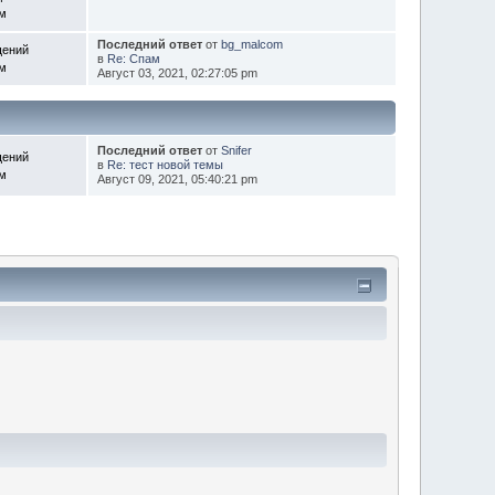
ем
Последний ответ
от
bg_malcom
щений
в
Re: Спам
ем
Август 03, 2021, 02:27:05 pm
Последний ответ
от
Snifer
щений
в
Re: тест новой темы
ем
Август 09, 2021, 05:40:21 pm