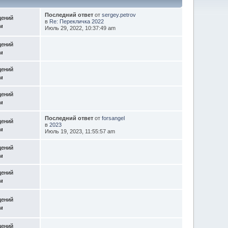
Последний ответ
от
sergey.petrov
щений
в
Re: Перекличка 2022
ем
Июль 29, 2022, 10:37:49 am
щений
ем
щений
ем
щений
ем
Последний ответ
от
forsangel
щений
в
2023
ем
Июль 19, 2023, 11:55:57 am
щений
ем
щений
ем
щений
ем
щений