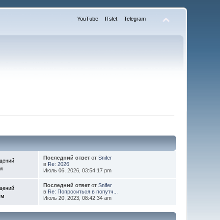
YouTube
ITslet
Telegram
Последний ответ
от
Snifer
щений
в
Re: 2026
ем
Июль 06, 2026, 03:54:17 pm
Последний ответ
от
Snifer
щений
в
Re: Попроситься в попутч...
ем
Июль 20, 2023, 08:42:34 am