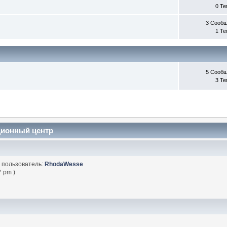
0 Т
3 Сооб
1 Т
5 Сооб
3 Т
ционный центр
 пользователь:
RhodaWesse
7 pm )