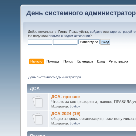
День системного администратор
Добро пожаловать,
Гость
. Пожалуйста,
войдите
или
зарегистрируйте
Не получили
письмо с кодом активации
?
Начало
Помощь
Поиск
Календарь
Вход
Регистрация
День системного администратора
ДСА
ДСА: про все
Что это за слет, история и, главное, ПРАВИЛА у
Модератор:
boykov
ДСА 2024 (19)
общие вопросы организации, поиск попутчиков, в
Модератор:
boykov
Лагеря