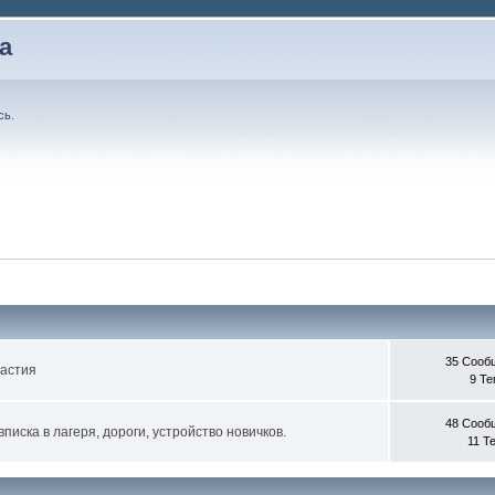
а
сь
.
35 Сооб
частия
9 Т
48 Сооб
писка в лагеря, дороги, устройство новичков.
11 Т