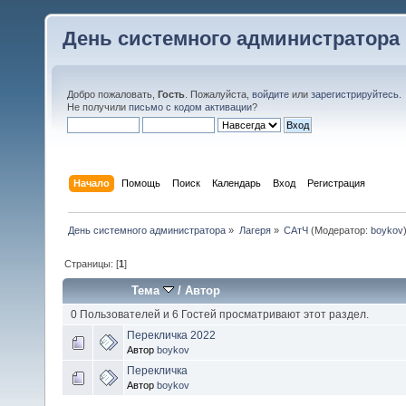
День системного администратора
Добро пожаловать,
Гость
. Пожалуйста,
войдите
или
зарегистрируйтесь
.
Не получили
письмо с кодом активации
?
Начало
Помощь
Поиск
Календарь
Вход
Регистрация
День системного администратора
»
Лагеря
»
САтЧ
(Модератор:
boykov
Страницы: [
1
]
Тема
/
Автор
0 Пользователей и 6 Гостей просматривают этот раздел.
Перекличка 2022
Автор
boykov
Перекличка
Автор
boykov