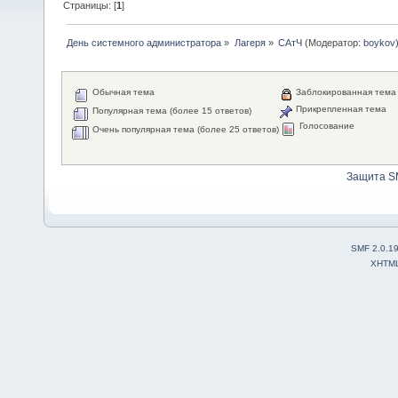
Страницы: [
1
]
День системного администратора
»
Лагеря
»
САтЧ
(Модератор:
boykov
Обычная тема
Заблокированная тема
Прикрепленная тема
Популярная тема (более 15 ответов)
Голосование
Очень популярная тема (более 25 ответов)
Защита S
SMF 2.0.1
XHTM