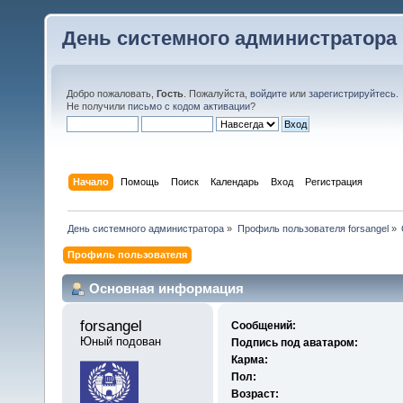
День системного администратора
Добро пожаловать,
Гость
. Пожалуйста,
войдите
или
зарегистрируйтесь
.
Не получили
письмо с кодом активации
?
Начало
Помощь
Поиск
Календарь
Вход
Регистрация
День системного администратора
»
Профиль пользователя forsangel
»
Профиль пользователя
Основная информация
forsangel 
Сообщений:
Юный подован
Подпись под аватаром:
Карма:
Пол:
Возраст: