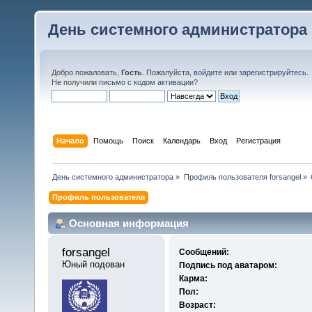
День системного администратора
Добро пожаловать,
Гость
. Пожалуйста,
войдите
или
зарегистрируйтесь
.
Не получили
письмо с кодом активации
?
Начало
Помощь
Поиск
Календарь
Вход
Регистрация
День системного администратора
»
Профиль пользователя forsangel
»
Профиль пользователя
Основная информация
forsangel 
Сообщений:
Юный подован
Подпись под аватаром:
Карма:
Пол:
Возраст: