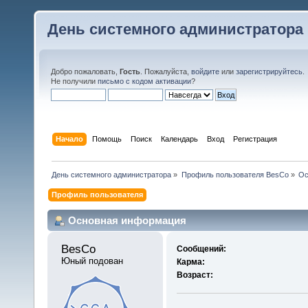
День системного администратора
Добро пожаловать,
Гость
. Пожалуйста,
войдите
или
зарегистрируйтесь
.
Не получили
письмо с кодом активации
?
Начало
Помощь
Поиск
Календарь
Вход
Регистрация
День системного администратора
»
Профиль пользователя BesCo
»
Ос
Профиль пользователя
Основная информация
BesCo 
Сообщений:
Юный подован
Карма:
Возраст: