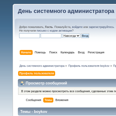
День системного администратора
Добро пожаловать,
Гость
. Пожалуйста,
войдите
или
зарегистрируйтесь
.
Не получили
письмо с кодом активации
?
Начало
Помощь
Поиск
Календарь
Вход
Регистрация
День системного администратора
»
Профиль пользователя boykov
»
П
Профиль пользователя
Просмотр сообщений
В этом разделе можно просмотреть все сообщения, сделанные этим п
Сообщения
Темы
Вложения
Темы - boykov