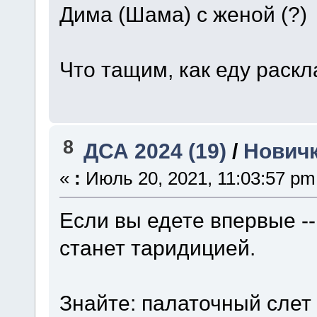
Дима (Шама) с женой (?)
Что тащим, как еду раск
8
ДСА 2024 (19)
/
Нович
«
:
Июль 20, 2021, 11:03:57 pm
Если вы едете впервые --
станет таридицией.
Знайте: палаточный слет -