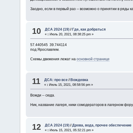
Заодно, если в первый раз -- возможно о принятии в ряды ка
10
ДСА 2024 (19)
/
Где, как добраться
«
:
Июль 20, 2021, 08:38:25 pm »
57.440545 39.744114
под Ярославлем.
Схемы движения лежат на
основной странице
11
ДСА: про все
/
Вождевка
«
:
Июль 15, 2021, 08:58:56 pm »
Вожди -- сюда.
Ник, название лагеря, ники сомодераторов в лагерном фору
12
ДСА 2024 (19)
/
Дрова, вода, прочее обеспечение
«
:
Июль 15, 2021, 05:32:21 pm »