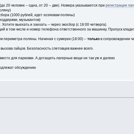
о 20 человек -- одна, от 20 -- две). Номера указываются при
регистрации ла
оляну)
бора (1000 рублей, идет хозяевам поляны)
поддержки, музыкантов)
т
. Хотите выехать и заехать -- через экосбор (с 16:00 четверга).
й в том числе и номер телефона ответственного за машинку. Пропуск кладе
ям периметра поляны. Начиная с сумерек (18:00) --
только
в сопровождении че
 вызова гайцов. Безопасность слетовцев важнее всего.
место для парковки. А дотащить лагерные вещи не так уж и далеко
 подлежат обсуждению