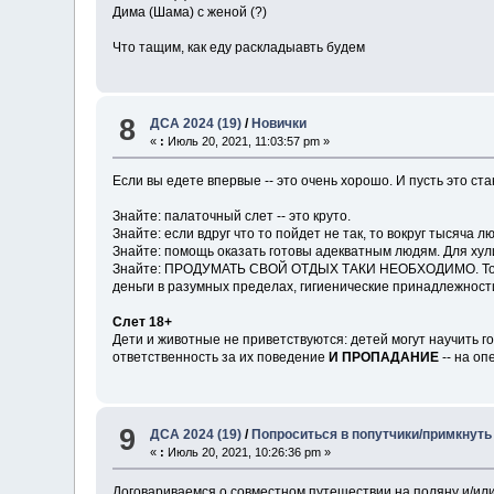
Дима (Шама) с женой (?)
Что тащим, как еду раскладыавть будем
8
ДСА 2024 (19)
/
Новички
«
:
Июль 20, 2021, 11:03:57 pm »
Если вы едете впервые -- это очень хорошо. И пусть это ст
Знайте: палаточный слет -- это круто.
Знайте: если вдруг что то пойдет не так, то вокруг тысяча 
Знайте: помощь оказать готовы адекватным людям. Для хул
Знайте: ПРОДУМАТЬ СВОЙ ОТДЫХ ТАКИ НЕОБХОДИМО. То есть
деньги в разумных пределах, гигиенические принадлежност
Слет 18+
Дети и животные не приветствуются: детей могут научить г
ответственность за их поведение
И ПРОПАДАНИЕ
-- на оп
9
ДСА 2024 (19)
/
Попроситься в попутчики/примкнуть
«
:
Июль 20, 2021, 10:26:36 pm »
Договариваемся о совместном путешествии на поляну и/или