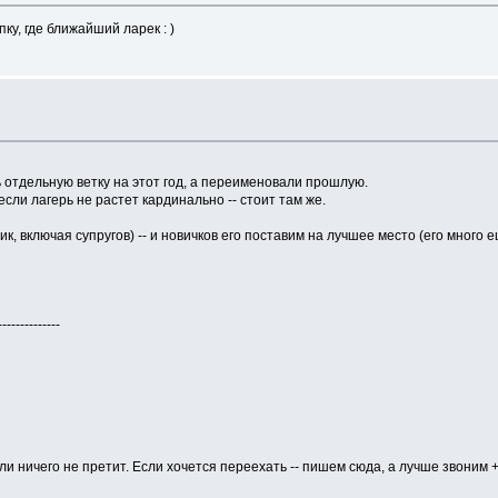
ку, где ближайший ларек : )
ь отдельную ветку на этот год, а переименовали прошлую.
 если лагерь не растет кардинально -- стоит там же.
ик, включая супругов) -- и новичков его поставим на лучшее место (его много 
------------
сли ничего не претит. Если хочется переехать -- пишем сюда, а лучше звоним +