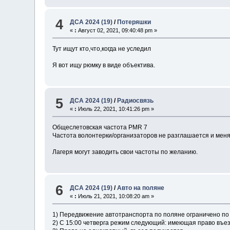
4
ДСА 2024 (19)
/
Потеряшки
«
:
Август 02, 2021, 09:40:48 pm »
Тут ищут кто,что,когда не уследил
Я вот ищу рюмку в виде объектива.
5
ДСА 2024 (19)
/
Радиосвязь
«
:
Июль 22, 2021, 10:41:26 pm »
Общеслетовская частота PMR 7
Частота волонтерки/организаторов не разглашается и меняе
Лагеря могут заводить свои частоты по желанию.
6
ДСА 2024 (19)
/
Авто на поляне
«
:
Июль 21, 2021, 10:08:20 am »
1) Передвижение автотранспорта по поляне ограничено п
2) С 15:00 четверга режим следующий: имеющая право въез