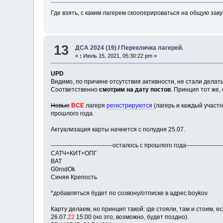
Где взять, с каким лагерем скооперироваться на общую закуп
13
ДСА 2024 (19)
/
Перекличка лагерей.
«
:
Июль 15, 2021, 05:30:22 pm »
UPD
Видимо, по причине отсутствия активности, не стали делат
Соответственно
смотрим на дату постов
. Принцип тот же,
Новые
ВСЕ
лагеря
регистрируются
(лагерь и каждый участн
прошлого года.
Актуализация карты начнется с полудня 25.07.
-------------------------------осталось с прошлого года--------------------
САТЧ+КИТ+ОПГ
BAT
G0rodOk
Синяя Крепость
*добавляться будет по созвону/отписке в адрес boykov
Карту делаем, но принцип такой: где стояли, там и стоим, е
26.07.
22
15:00 (но это, возможно, будет поздно).