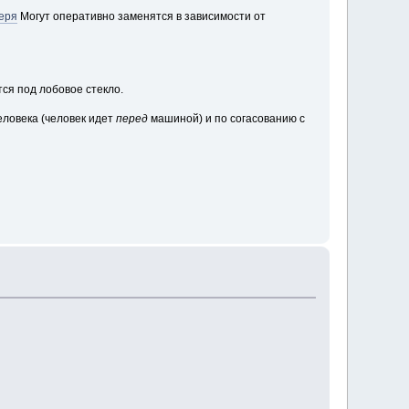
геря
Могут оперативно заменятся в зависимости от
тся под лобовое стекло.
ловека (человек идет
перед
машиной) и по согасованию с