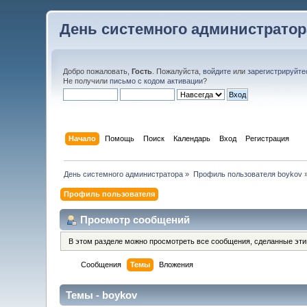
День системного администратор
Добро пожаловать,
Гость
. Пожалуйста,
войдите
или
зарегистрируйте
Не получили
письмо с кодом активации
?
Начало
Помощь
Поиск
Календарь
Вход
Регистрация
День системного администратора
»
Профиль пользователя boykov
Профиль пользователя
Просмотр сообщений
В этом разделе можно просмотреть все сообщения, сделанные эт
Сообщения
Темы
Вложения
Темы - boykov