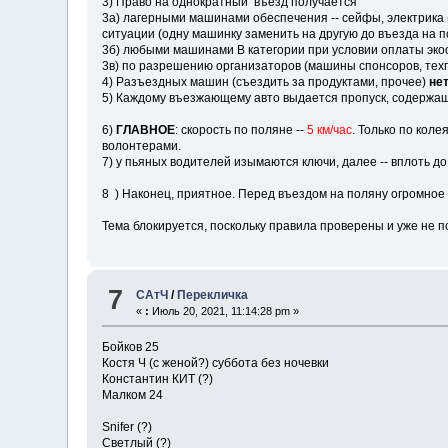
3) Право на однократный въезд получается
3а) лагерными машинами обеспечения -- сейфы, электрика (д
ситуации (одну машинку заменить на другую до въезда на п
3б) любыми машинами В категории при условии оплаты экос
3в) по разрешению организаторов (машины спонсоров, тех
4) Разъездных машин (съездить за продуктами, прочее)
не
5) Каждому въезжающему авто выдается пропуск, содержащи
6)
ГЛАВНОЕ
: скорость по поляне --
5 км/час
. Только по коле
волонтерами.
7) у пьяных водителей изымаются ключи, далее -- вплоть до
8 ) Наконец, приятное. Перед въездом на поляну огромное 
Тема блокируется, поскольку правила проверены и уже не
7
САтЧ
/
Перекличка
«
:
Июль 20, 2021, 11:14:28 pm »
Бойков 25
Костя Ч (с женой?) суббота без ночевки
Константин КИТ (?)
Малком 24
Snifer (?)
Светлый (?)