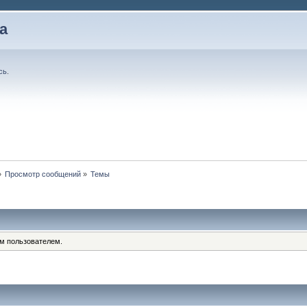
а
сь
.
»
Просмотр сообщений
»
Темы
им пользователем.