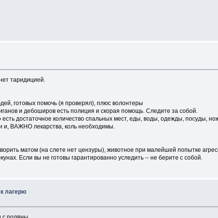
анет таридицией.
людей, готовых помочь (я проверял), плюс волонтеры
иганов и дебоширов есть полиция и скорая помощь. Следите за собой.
 достаточное количество спальных мест, еды, воды, одежды, посуды, ноже
и и, ВАЖНО лекарства, коль необходимы.
оворить матом (на слете нет цензуры), животное при малейшей попытке агресс
екунах. Если вы не готовы гарантированно уследить -- не берите с собой.
 к лагерю
 с поляны.