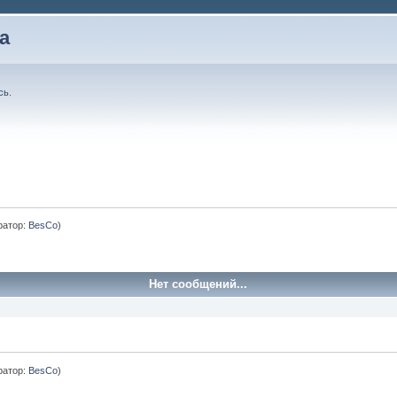
а
сь
.
ратор:
BesCo
)
Нет сообщений...
ратор:
BesCo
)