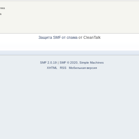
ема
а
Защита SMF от спама
от CleanTalk
SMF 2.0.19
|
SMF © 2020
,
Simple Machines
XHTML
RSS
Мобильная версия