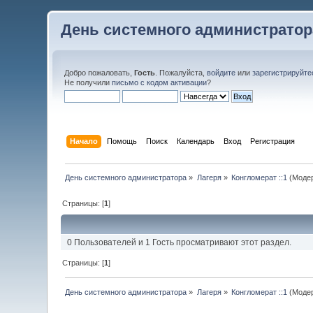
День системного администратор
Добро пожаловать,
Гость
. Пожалуйста,
войдите
или
зарегистрируйте
Не получили
письмо с кодом активации
?
Начало
Помощь
Поиск
Календарь
Вход
Регистрация
День системного администратора
»
Лагеря
»
Конгломерат ::1
(Моде
Страницы: [
1
]
0 Пользователей и 1 Гость просматривают этот раздел.
Страницы: [
1
]
День системного администратора
»
Лагеря
»
Конгломерат ::1
(Моде