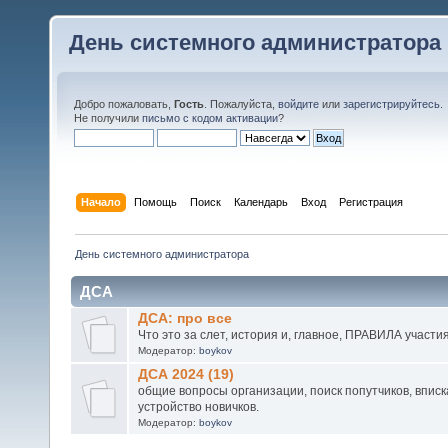
День системного администратора
Добро пожаловать,
Гость
. Пожалуйста,
войдите
или
зарегистрируйтесь
.
Не получили
письмо с кодом активации
?
Начало
Помощь
Поиск
Календарь
Вход
Регистрация
День системного администратора
ДСА
ДСА: про все
Что это за слет, история и, главное, ПРАВИЛА участи
Модератор:
boykov
ДСА 2024 (19)
общие вопросы организации, поиск попутчиков, вписка
устройство новичков.
Модератор:
boykov