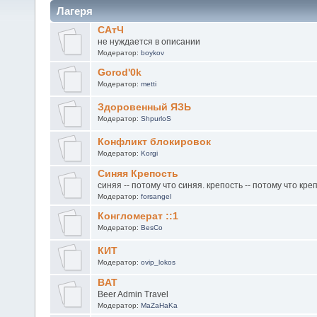
Лагеря
САтЧ
не нуждается в описании
Модератор:
boykov
Gorod'0k
Модератор:
metti
Здоровенный ЯЗЬ
Модератор:
ShpurloS
Конфликт блокировок
Модератор:
Korgi
Синяя Крепость
синяя -- потому что синяя. крепость -- потому что кре
Модератор:
forsangel
Конгломерат ::1
Модератор:
BesCo
КИТ
Модератор:
ovip_lokos
BAT
Beer Admin Travel
Модератор:
MaZaHaKa