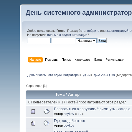
День системного администратор
Добро пожаловать,
Гость
. Пожалуйста,
войдите
или
зарегистрируйте
Не получили
письмо с кодом активации
?
Начало
Помощь
Поиск
Календарь
Вход
Регистрация
День системного администратора
»
ДСА
»
ДСА 2024 (19)
(Модерато
Страницы: [
1
]
Тема
/
Автор
0 Пользователей и 17 Гостей просматривают этот раздел.
Попроситься в попутчики/примкнуть к лагерю
Автор
boykov
«
1
2
»
Где, как добраться
Автор
boykov