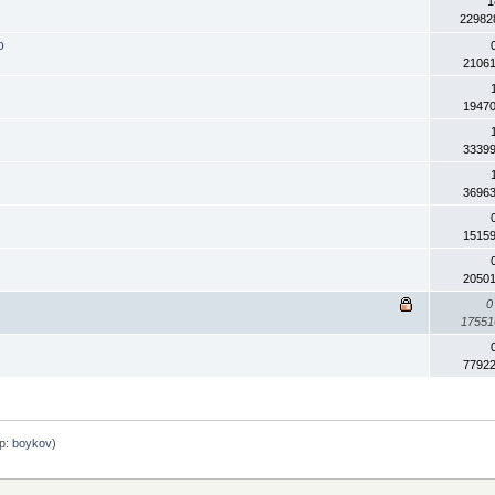
1
22982
о
2106
1947
3339
3696
1515
2050
0
1755
7792
р:
boykov
)