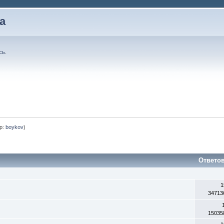
а
сь
.
р:
boykov
)
Ответо
1
34713
15035