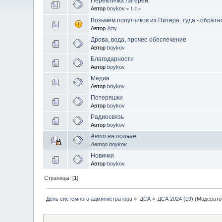
Перекличка лагерей.
Автор
boykov
«
1
2
»
Возьмём попутчиков из Питера, туда - обратн
Автор
Arty
Дрова, вода, прочее обеспечение
Автор
boykov
Благодарности
Автор
boykov
Медиа
Автор
boykov
Потеряшки
Автор
boykov
Радиосвязь
Автор
boykov
Авто на поляне
Автор
boykov
Новички
Автор
boykov
Страницы: [
1
]
День системного администратора
»
ДСА
»
ДСА 2024 (19)
(Модерато