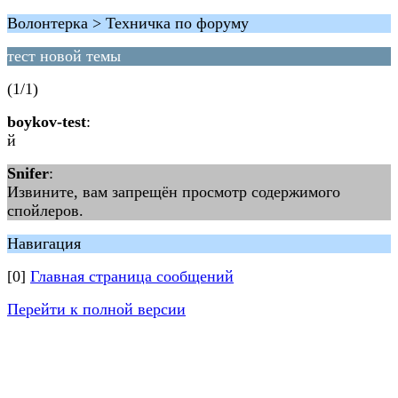
Волонтерка > Техничка по форуму
тест новой темы
(1/1)
boykov-test
:
й
Snifer
:
Извините, вам запрещён просмотр содержимого
спойлеров.
Навигация
[0]
Главная страница сообщений
Перейти к полной версии