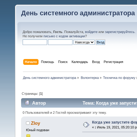
День системного администратора
Добро пожаловать,
Гость
. Пожалуйста,
войдите
или
зарегистрируйтесь
.
Не получили
письмо с кодом активации
?
Начало
Помощь
Поиск
Календарь
Вход
Регистрация
День системного администратора
»
Волонтерка
»
Техничка по форуму
Страницы: [
1
]
Автор
Тема: Когда уже запуст
0 Пользователей и 2 Гостей просматривают эту тему.
Когда уже запустите ф
Zloy
«
:
Июль 19, 2021, 05:20:10 
Юный подован