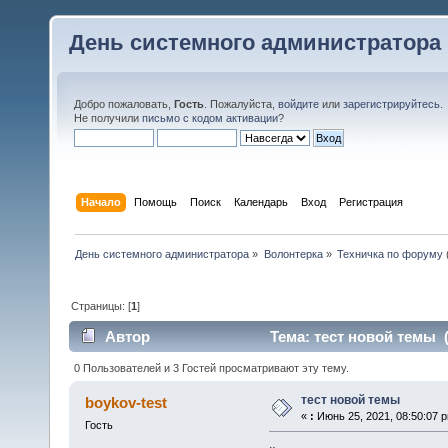
День системного администратора
Добро пожаловать,
Гость
. Пожалуйста,
войдите
или
зарегистрируйтесь
.
Не получили
письмо с кодом активации
?
Начало
Помощь
Поиск
Календарь
Вход
Регистрация
День системного администратора
»
Волонтерка
»
Техничка по форуму
Страницы: [
1
]
Автор
Тема: тест новой темы (
0 Пользователей и 3 Гостей просматривают эту тему.
тест новой темы
boykov-test
«
:
Июнь 25, 2021, 08:50:07 
Гость