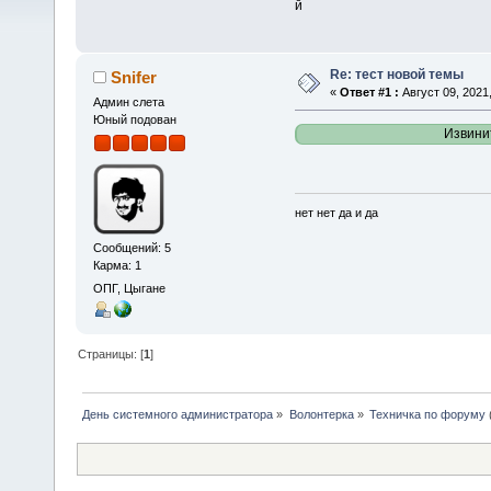
й
Re: тест новой темы
Snifer
«
Ответ #1 :
Август 09, 2021,
Админ слета
Юный подован
Извини
нет нет да и да
Сообщений: 5
Карма: 1
ОПГ, Цыгане
Страницы: [
1
]
День системного администратора
»
Волонтерка
»
Техничка по форуму