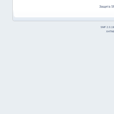
Защита S
SMF 2.0.1
XHTM