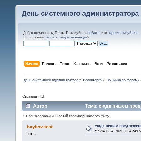
День системного администратора
Добро пожаловать,
Гость
. Пожалуйста,
войдите
или
зарегистрируйтесь
.
Не получили
письмо с кодом активации
?
Начало
Помощь
Поиск
Календарь
Вход
Регистрация
День системного администратора
»
Волонтерка
»
Техничка по форуму
Страницы: [
1
]
Автор
Тема: сюда пишем предл
0 Пользователей и 4 Гостей просматривают эту тему.
сюда пишем предложени
boykov-test
«
:
Июнь 24, 2021, 10:42:49 
Гость