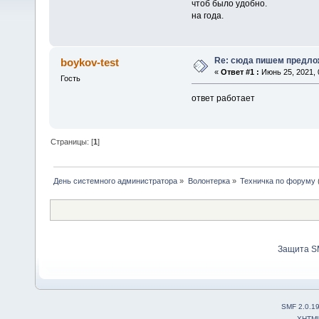
чтоб было удобно.
на года.
Re: сюда пишем предло
boykov-test
«
Ответ #1 :
Июнь 25, 2021, 
Гость
ответ работает
Страницы: [
1
]
День системного администратора
»
Волонтерка
»
Техничка по форуму
Защита S
SMF 2.0.1
XHTM