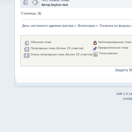
Автор boykov-test
Страницы: [
1
]
День системного администратора
»
Волонтерка
»
Техничка по форуму
Обычная тема
Заблокированная тема
Прикрепленная тема
Популярная тема (более 15 ответов)
Голосование
Очень популярная тема (более 25 ответов)
Защита S
SMF 2.0.1
XHTM