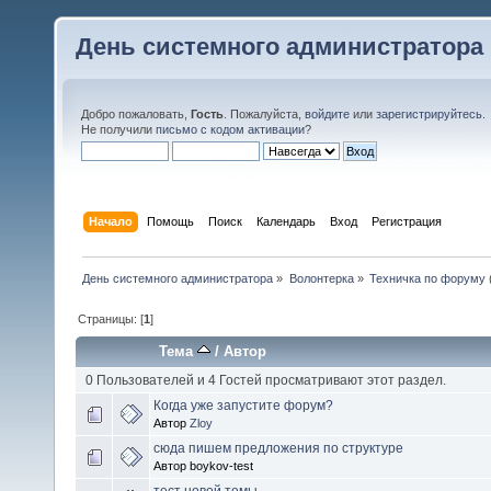
День системного администратора
Добро пожаловать,
Гость
. Пожалуйста,
войдите
или
зарегистрируйтесь
.
Не получили
письмо с кодом активации
?
Начало
Помощь
Поиск
Календарь
Вход
Регистрация
День системного администратора
»
Волонтерка
»
Техничка по форуму
Страницы: [
1
]
Тема
/
Автор
0 Пользователей и 4 Гостей просматривают этот раздел.
Когда уже запустите форум?
Автор
Zloy
сюда пишем предложения по структуре
Автор boykov-test
тест новой темы