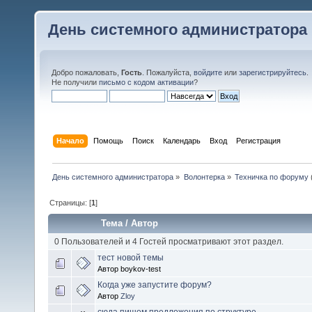
День системного администратора
Добро пожаловать,
Гость
. Пожалуйста,
войдите
или
зарегистрируйтесь
.
Не получили
письмо с кодом активации
?
Начало
Помощь
Поиск
Календарь
Вход
Регистрация
День системного администратора
»
Волонтерка
»
Техничка по форуму
Страницы: [
1
]
Тема
/
Автор
0 Пользователей и 4 Гостей просматривают этот раздел.
тест новой темы
Автор boykov-test
Когда уже запустите форум?
Автор
Zloy
сюда пишем предложения по структуре