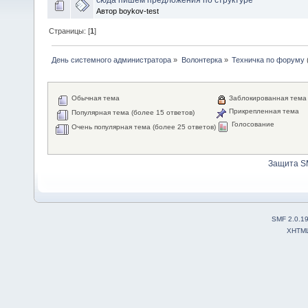
Автор boykov-test
Страницы: [
1
]
День системного администратора
»
Волонтерка
»
Техничка по форуму
Обычная тема
Заблокированная тема
Прикрепленная тема
Популярная тема (более 15 ответов)
Голосование
Очень популярная тема (более 25 ответов)
Защита S
SMF 2.0.1
XHTM