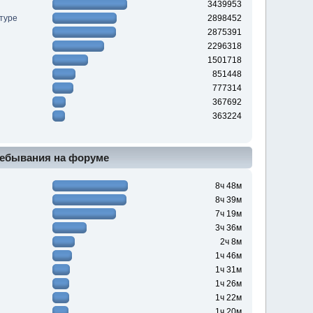
3439953
туре
2898452
2875391
2296318
1501718
851448
777314
367692
363224
ебывания на форуме
8ч 48м
8ч 39м
7ч 19м
3ч 36м
2ч 8м
1ч 46м
1ч 31м
1ч 26м
1ч 22м
1ч 20м