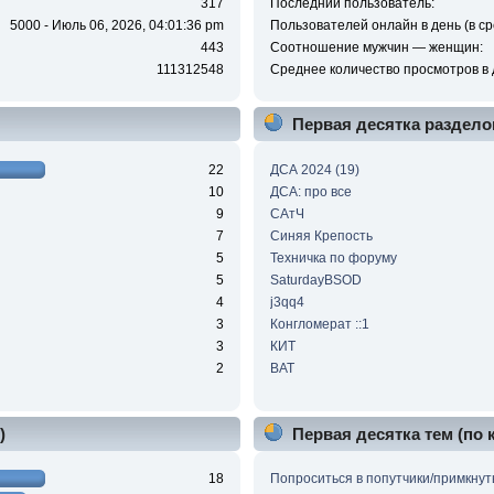
317
Последний пользователь:
5000 - Июль 06, 2026, 04:01:36 pm
Пользователей онлайн в день (в ср
443
Соотношение мужчин — женщин:
111312548
Среднее количество просмотров в 
Первая десятка раздело
22
ДСА 2024 (19)
10
ДСА: про все
9
САтЧ
7
Синяя Крепость
5
Техничка по форуму
5
SaturdayBSOD
4
j3qq4
3
Конгломерат ::1
3
КИТ
2
BAT
)
Первая десятка тем (по
18
Попроситься в попутчики/примкнут