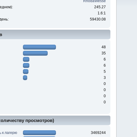
RhodaWesse
еднем):
245.27
1.6:1
день:
59430.08
в
48
35
6
6
5
3
0
0
0
0
 количеству просмотров)
ь к лагерю
3469244