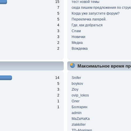
15
тест новой темы
7
сюда пишем предложения по струк
5
Когда уже запустите форум?
5
Перекличка лагерей.
4
Где, как добраться
3
Спам
3
Новички
2
Медиа
2
Вождевка
Максимальное время пр
14
Snifer
5
boykov
3
Zloy
2
ovip_lokos
1
Олег
1
Болгарин
admin
MaZaHaKa
zlakkiller
TD-Abarigen