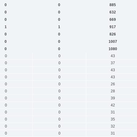
0
0
885
0
0
632
0
0
669
1
1
917
0
0
826
0
0
1007
0
0
1080
0
0
43
0
0
37
0
0
43
0
0
43
0
0
26
0
0
28
0
0
39
0
0
42
0
0
31
0
0
35
0
0
32
0
0
31