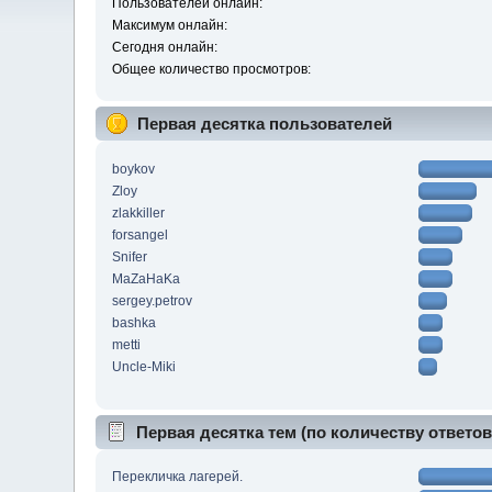
Пользователей онлайн:
Максимум онлайн:
Сегодня онлайн:
Общее количество просмотров:
Первая десятка пользователей
boykov
Zloy
zlakkiller
forsangel
Snifer
MaZaHaKa
sergey.petrov
bashka
metti
Uncle-Miki
Первая десятка тем (по количеству ответов
Перекличка лагерей.