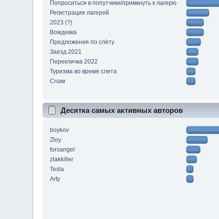
Попроситься в попутчики/примкнуть к лагерю
Регистрация лагерей
2023 (?)
Вождевка
Предложения по слёту
Заезд 2021
Перекличка 2022
Туризма во время слета
Спам
Десятка самых активных авторов
boykov
Zloy
forsangel
zlakkiller
Tesla
Arty