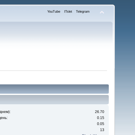
YouTube
ITslet
Telegram
днем):
26.70
ень:
0.15
0.05
13