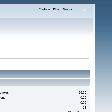
YouTube
ITslet
Telegram
днем):
26.69
ень:
0.15
0.05
13