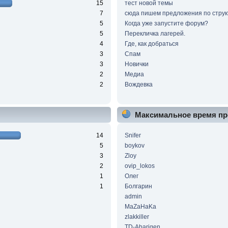
15
тест новой темы
7
сюда пишем предложения по струк
5
Когда уже запустите форум?
5
Перекличка лагерей.
4
Где, как добраться
3
Спам
3
Новички
2
Медиа
2
Вождевка
Максимальное время пр
14
Snifer
5
boykov
3
Zloy
2
ovip_lokos
1
Олег
1
Болгарин
admin
MaZaHaKa
zlakkiller
TD-Abarigen