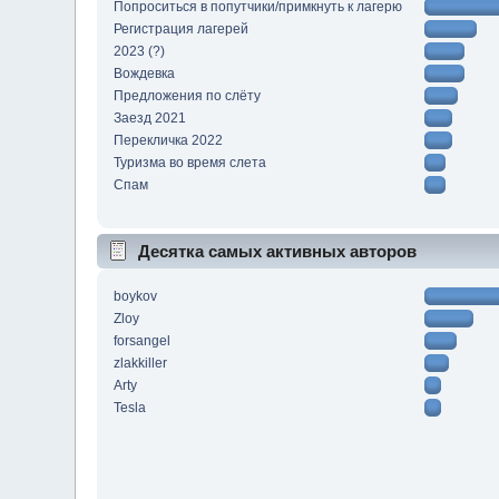
Попроситься в попутчики/примкнуть к лагерю
Регистрация лагерей
2023 (?)
Вождевка
Предложения по слёту
Заезд 2021
Перекличка 2022
Туризма во время слета
Спам
Десятка самых активных авторов
boykov
Zloy
forsangel
zlakkiller
Arty
Tesla