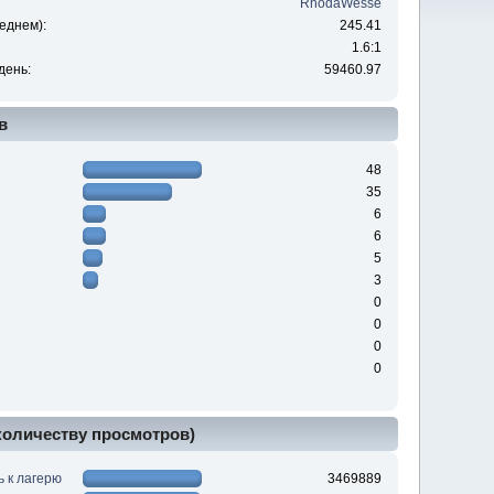
RhodaWesse
еднем):
245.41
1.6:1
день:
59460.97
в
48
35
6
6
5
3
0
0
0
0
 количеству просмотров)
ь к лагерю
3469889