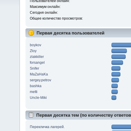
Пользователей онлайн:
Максимум онлайн:
Сегодня онлайн:
Общее количество просмотров:
Первая десятка пользователей
boykov
Zloy
zlakkiller
forsangel
Snifer
MaZaHaKa
sergey.petrov
bashka
metti
Uncle-Miki
Первая десятка тем (по количеству ответов
Перекличка лагерей.