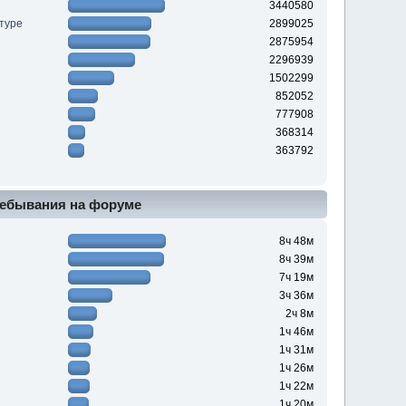
3440580
туре
2899025
2875954
2296939
1502299
852052
777908
368314
363792
ебывания на форуме
8ч 48м
8ч 39м
7ч 19м
3ч 36м
2ч 8м
1ч 46м
1ч 31м
1ч 26м
1ч 22м
1ч 20м