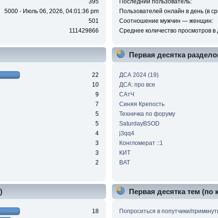
395
Последний пользователь:
5000 - Июль 06, 2026, 04:01:36 pm
Пользователей онлайн в день (в ср
501
Соотношение мужчин — женщин:
111429866
Среднее количество просмотров в 
Первая десятка раздело
22
ДСА 2024 (19)
10
ДСА: про все
9
САтЧ
7
Синяя Крепость
5
Техничка по форуму
5
SaturdayBSOD
4
j3qq4
3
Конгломерат ::1
3
КИТ
2
BAT
)
Первая десятка тем (по
18
Попроситься в попутчики/примкнут