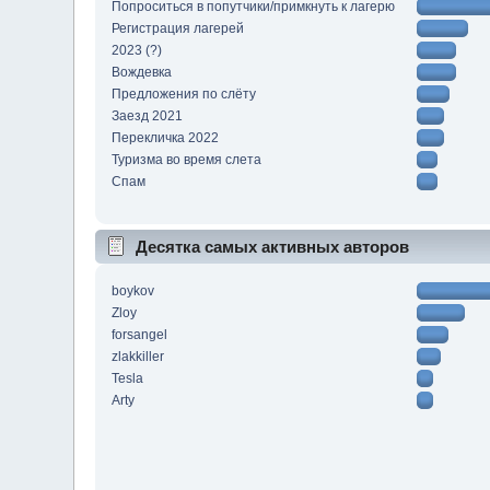
Попроситься в попутчики/примкнуть к лагерю
Регистрация лагерей
2023 (?)
Вождевка
Предложения по слёту
Заезд 2021
Перекличка 2022
Туризма во время слета
Спам
Десятка самых активных авторов
boykov
Zloy
forsangel
zlakkiller
Tesla
Arty