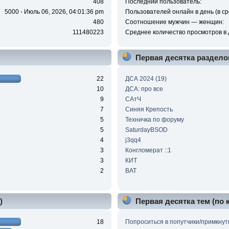
408
Последний пользователь:
5000 - Июль 06, 2026, 04:01:36 pm
Пользователей онлайн в день (в ср
480
Соотношение мужчин — женщин:
111480223
Среднее количество просмотров в 
Первая десятка раздело
22
ДСА 2024 (19)
10
ДСА: про все
9
САтЧ
7
Синяя Крепость
5
Техничка по форуму
5
SaturdayBSOD
4
j3qq4
3
Конгломерат ::1
3
КИТ
2
BAT
)
Первая десятка тем (по
18
Попроситься в попутчики/примкнут