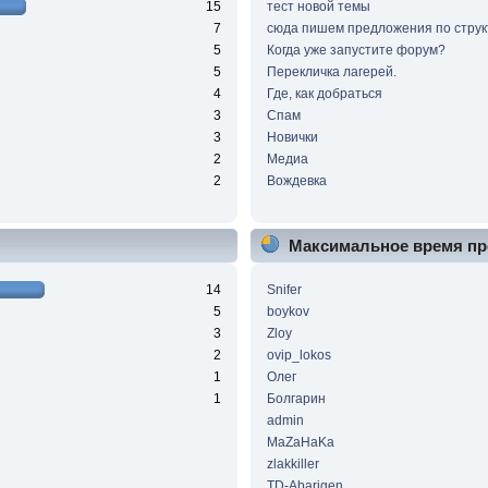
15
тест новой темы
7
сюда пишем предложения по струк
5
Когда уже запустите форум?
5
Перекличка лагерей.
4
Где, как добраться
3
Спам
3
Новички
2
Медиа
2
Вождевка
Максимальное время пр
14
Snifer
5
boykov
3
Zloy
2
ovip_lokos
1
Олег
1
Болгарин
admin
MaZaHaKa
zlakkiller
TD-Abarigen