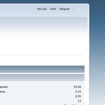
YouTube
ITslet
Telegram
днем):
26.68
ень:
0.15
0.05
13