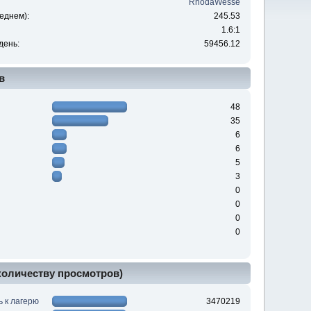
RhodaWesse
еднем):
245.53
1.6:1
день:
59456.12
в
48
35
6
6
5
3
0
0
0
0
 количеству просмотров)
ь к лагерю
3470219