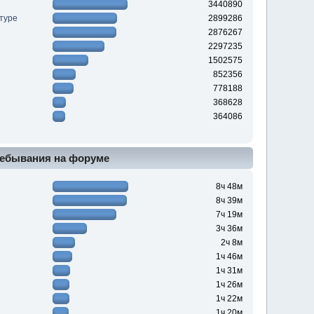
3440890
туре
2899286
2876267
2297235
1502575
852356
778188
368628
364086
ебывания на форуме
8ч 48м
8ч 39м
7ч 19м
3ч 36м
2ч 8м
1ч 46м
1ч 31м
1ч 26м
1ч 22м
1ч 20м