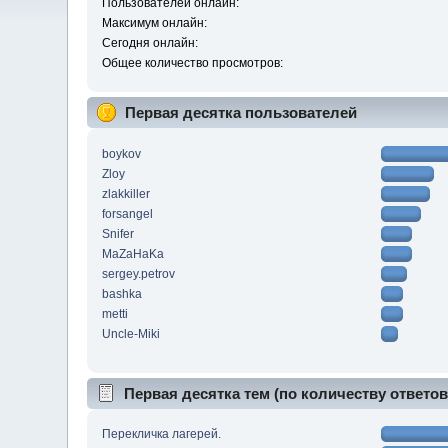
Пользователей онлайн:
Максимум онлайн:
Сегодня онлайн:
Общее количество просмотров:
Первая десятка пользователей
boykov
Zloy
zlakkiller
forsangel
Snifer
MaZaHaKa
sergey.petrov
bashka
metti
Uncle-Miki
Первая десятка тем (по количеству ответов
Перекличка лагерей.