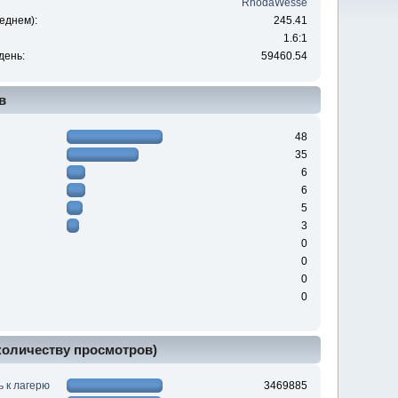
RhodaWesse
еднем):
245.41
1.6:1
день:
59460.54
в
48
35
6
6
5
3
0
0
0
0
 количеству просмотров)
ь к лагерю
3469885