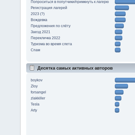
Попроситься в попутчики/примкнуть к лагерю
Регистрация лагерей
2023 (?)
Вождевка
Предложения по слёту
Заезд 2021
Перекличка 2022
Туризма во время слета
Спам
Десятка самых активных авторов
boykov
Zloy
forsangel
zlakkiller
Tesla
Arty