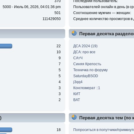
370
Последний пользователь:
5000 - Июль 06, 2026, 04:01:36 pm
Пользователей онлайн в день (в ср
501
Соотношение мужчин — женщин:
111429050
Среднее количество просмотров в 
Первая десятка раздело
22
ДСА 2024 (19)
10
ДСА: про все
9
САтЧ
7
Синяя Крепость
5
Техничка по форуму
5
SaturdayBSOD
4
j3qq4
3
Конгломерат ::1
3
КИТ
2
BAT
)
Первая десятка тем (по
18
Попроситься в попутчики/примкнут