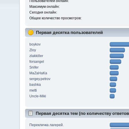
Пользователей онлайн:
Максимум онлайн:
Сегодня онлайн:
Общее количество просмотров:
Первая десятка пользователей
boykov
Zloy
zlakkiller
forsangel
Snifer
MaZaHaKa
sergey.petrov
bashka
metti
Uncle-Miki
Первая десятка тем (по количеству ответов
Перекличка лагерей.