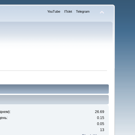
YouTube
ITslet
Telegram
днем):
26.69
ень:
0.15
0.05
13