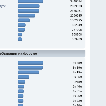
3440574
туре
2899023
2875951
2296935
1502295
852049
777905
368308
363789
ебывания на форуме
8ч 48м
8ч 39м
7ч 19м
3ч 36м
2ч 8м
1ч 46м
1ч 31м
1ч 26м
1ч 22м
1ч 20м