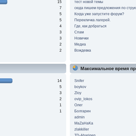
15
тест новой темы
7
сюда пишем предложения по струк
5
Когда уже запустите форум?
5
Перекличка лагерей.
4
Где, как добраться
3
Спам
3
Новички
2
Медиа
2
Вождевка
Максимальное время пр
14
Snifer
5
boykov
3
Zloy
2
ovip_lokos
1
Олег
1
Болгарин
admin
MaZaHaKa
zlakkiller
TD-Abarigen