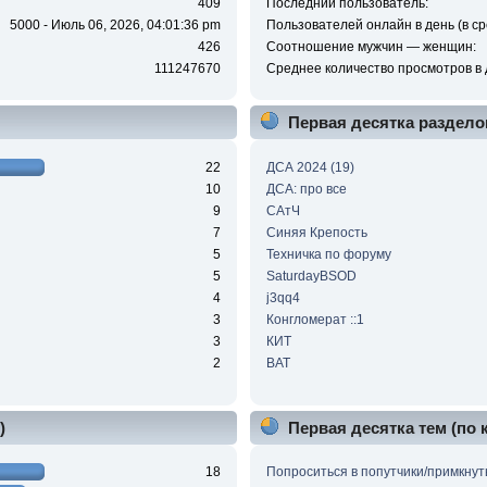
409
Последний пользователь:
5000 - Июль 06, 2026, 04:01:36 pm
Пользователей онлайн в день (в ср
426
Соотношение мужчин — женщин:
111247670
Среднее количество просмотров в 
Первая десятка раздело
22
ДСА 2024 (19)
10
ДСА: про все
9
САтЧ
7
Синяя Крепость
5
Техничка по форуму
5
SaturdayBSOD
4
j3qq4
3
Конгломерат ::1
3
КИТ
2
BAT
)
Первая десятка тем (по
18
Попроситься в попутчики/примкнут