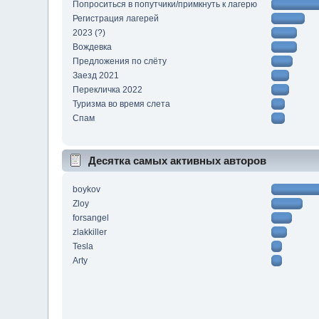
Попроситься в попутчики/примкнуть к лагерю
Регистрация лагерей
2023 (?)
Вождевка
Предложения по слёту
Заезд 2021
Перекличка 2022
Туризма во время слета
Спам
Десятка самых активных авторов
boykov
Zloy
forsangel
zlakkiller
Tesla
Arty