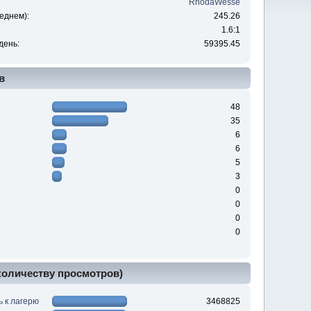
RhodaWesse
еднем):
245.26
1.6:1
день:
59395.45
в
48
35
6
6
5
3
0
0
0
0
 количеству просмотров)
ь к лагерю
3468825