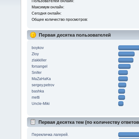
Пользователей онлайн:
Максимум онлайн:
Сегодня онлайн:
Общее количество просмотров:
Первая десятка пользователей
boykov
Zloy
zlakkiller
forsangel
Snifer
MaZaHaKa
sergey.petrov
bashka
metti
Uncle-Miki
Первая десятка тем (по количеству ответов
Перекличка лагерей.