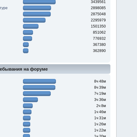
3439561
туре
2898085
2875048
2295979
1501350
851062
776932
367380
362890
ебывания на форуме
8ч 48м
8ч 39м
7ч 19м
3ч 36м
2ч 8м
1ч 46м
1ч 31м
1ч 26м
1ч 22м
1ч 20м