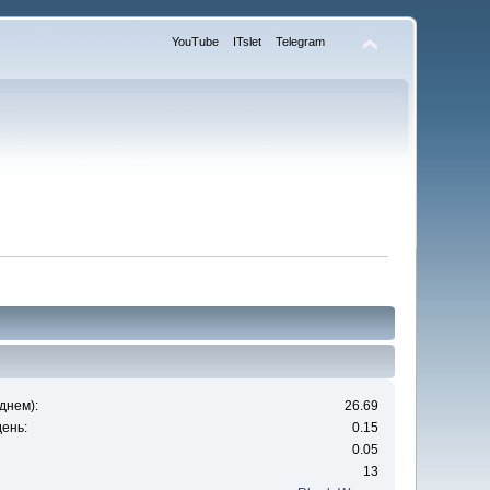
YouTube
ITslet
Telegram
днем):
26.69
ень:
0.15
0.05
13