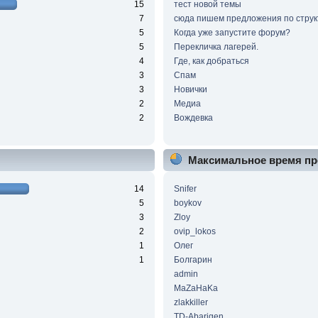
15
тест новой темы
7
сюда пишем предложения по струк
5
Когда уже запустите форум?
5
Перекличка лагерей.
4
Где, как добраться
3
Спам
3
Новички
2
Медиа
2
Вождевка
Максимальное время пр
14
Snifer
5
boykov
3
Zloy
2
ovip_lokos
1
Олег
1
Болгарин
admin
MaZaHaKa
zlakkiller
TD-Abarigen