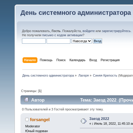
День системного администратора
Добро пожаловать,
Гость
. Пожалуйста,
войдите
или
зарегистрируйтесь
.
Не получили
письмо с кодом активации
?
Начало
Помощь
Поиск
Календарь
Вход
Регистрация
День системного администратора
»
Лагеря
»
Синяя Крепость
(Модерат
Страницы: [
1
]
Автор
Тема: Заезд 2022 (Прочи
0 Пользователей и 3 Гостей просматривают эту тему.
Заезд 2022
forsangel
«
:
Июль 18, 2022, 11:45:10 a
Moderator
Юный подован