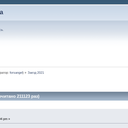
а
сь
.
ратор:
forsangel
) »
Заезд 2021
читано 211123 раз)
04 pm »