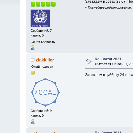
Заезжаем в среду 28.07. По
«
Последнее редактирование: И
Сообщений: 7
Карма: 0
Синяя Крепость
Re: Заезд 2021
zlakkiller
«
Ответ #1 :
Июль 21, 202
Юный подован
Заезжаем в субботу 24-го ча
Сообщений: 9
Карма: 0
Re: Заезд 2021