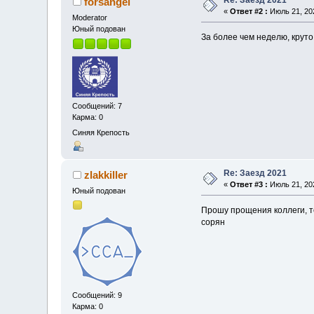
forsangel
«
Ответ #2 :
Июль 21, 202
Moderator
Юный подован
За более чем неделю, крут
Сообщений: 7
Карма: 0
Синяя Крепость
Re: Заезд 2021
zlakkiller
«
Ответ #3 :
Июль 21, 202
Юный подован
Прошу прощения коллеги, те
сорян
Сообщений: 9
Карма: 0