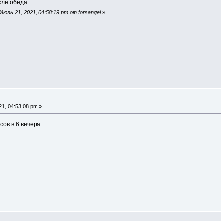
сле обеда.
юль 21, 2021, 04:58:19 pm от forsangel
»
1, 04:53:08 pm »
сов в 6 вечера