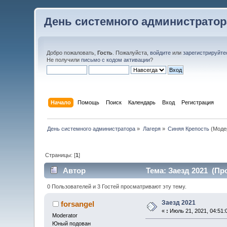
День системного администратор
Добро пожаловать,
Гость
. Пожалуйста,
войдите
или
зарегистрируйте
Не получили
письмо с кодом активации
?
Начало
Помощь
Поиск
Календарь
Вход
Регистрация
День системного администратора
»
Лагеря
»
Синяя Крепость
(Моде
Страницы: [
1
]
Автор
Тема: Заезд 2021 (Про
0 Пользователей и 3 Гостей просматривают эту тему.
Заезд 2021
forsangel
«
:
Июль 21, 2021, 04:51:
Moderator
Юный подован