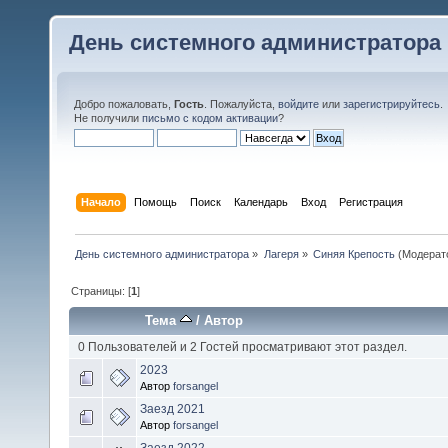
День системного администратора
Добро пожаловать,
Гость
. Пожалуйста,
войдите
или
зарегистрируйтесь
.
Не получили
письмо с кодом активации
?
Начало
Помощь
Поиск
Календарь
Вход
Регистрация
День системного администратора
»
Лагеря
»
Синяя Крепость
(Модерат
Страницы: [
1
]
Тема
/
Автор
0 Пользователей и 2 Гостей просматривают этот раздел.
2023
Автор
forsangel
Заезд 2021
Автор
forsangel
Заезд 2022