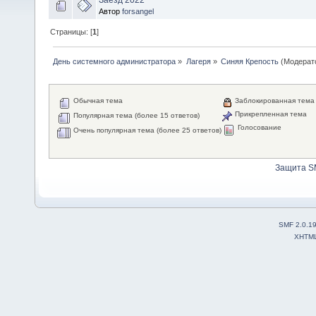
Автор
forsangel
Страницы: [
1
]
День системного администратора
»
Лагеря
»
Синяя Крепость
(Модерат
Обычная тема
Заблокированная тема
Прикрепленная тема
Популярная тема (более 15 ответов)
Голосование
Очень популярная тема (более 25 ответов)
Защита S
SMF 2.0.1
XHTM