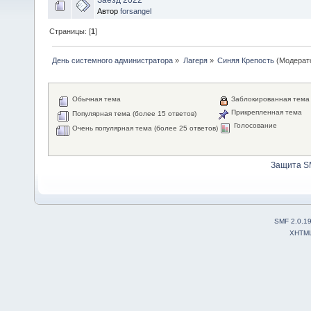
Автор
forsangel
Страницы: [
1
]
День системного администратора
»
Лагеря
»
Синяя Крепость
(Модерат
Обычная тема
Заблокированная тема
Прикрепленная тема
Популярная тема (более 15 ответов)
Голосование
Очень популярная тема (более 25 ответов)
Защита S
SMF 2.0.1
XHTM