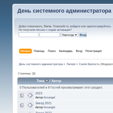
День системного администратора
Добро пожаловать,
Гость
. Пожалуйста,
войдите
или
зарегистрируйтесь
.
Не получили
письмо с кодом активации
?
Начало
Помощь
Поиск
Календарь
Вход
Регистрация
День системного администратора
»
Лагеря
»
Синяя Крепость
(Модерат
Страницы: [
1
]
Тема
/
Автор
0 Пользователей и 9 Гостей просматривают этот раздел.
2023
Автор
forsangel
Заезд 2021
Автор
forsangel
Заезд 2022