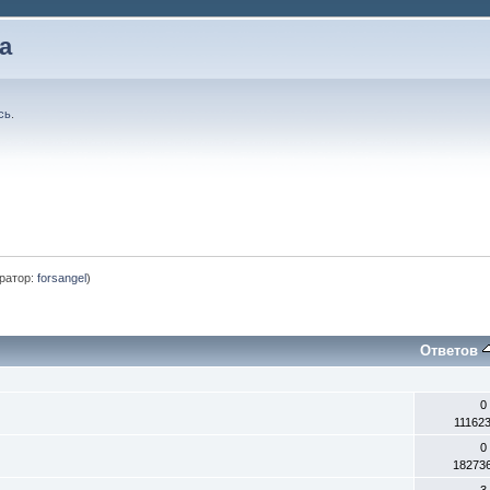
а
сь
.
ратор:
forsangel
)
Ответов
0
11162
0
18273
3