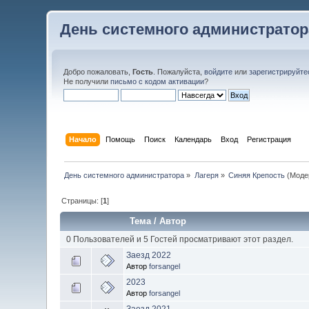
День системного администратор
Добро пожаловать,
Гость
. Пожалуйста,
войдите
или
зарегистрируйте
Не получили
письмо с кодом активации
?
Начало
Помощь
Поиск
Календарь
Вход
Регистрация
День системного администратора
»
Лагеря
»
Синяя Крепость
(Моде
Страницы: [
1
]
Тема
/
Автор
0 Пользователей и 5 Гостей просматривают этот раздел.
Заезд 2022
Автор
forsangel
2023
Автор
forsangel
Заезд 2021