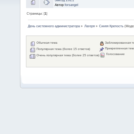
Автор
forsangel
Страницы: [
1
]
День системного администратора
»
Лагеря
»
Синяя Крепость
(Моде
Обычная тема
Заблокированная т
Прикрепленная тем
Популярная тема (более 15 ответов)
Голосование
Очень популярная тема (более 25 ответов)