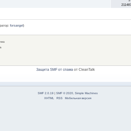
21148
ратор:
forsangel
)
ема
а
Защита SMF от спама
от CleanTalk
SMF 2.0.19
|
SMF © 2020
,
Simple Machines
XHTML
RSS
Мобильная версия