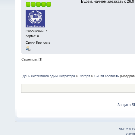
Будем, начнём заезжать с 26.0
Сообщений: 7
Карма: 0
Синяя Крепость
Страницы: [
1
]
День системного администратора
»
Лагеря
»
Синяя Крепость
(Модерат
Защита S
SMF 2.0.1
XHTM