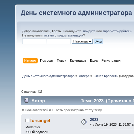
День системного администратора
Добро пожаловать,
Гость
. Пожалуйста,
войдите
или
зарегистрируйтесь
.
Не получили
письмо с кодом активации
?
Начало
Помощь
Поиск
Календарь
Вход
Регистрация
День системного администратора
»
Лагеря
»
Синяя Крепость
(Модерат
Страницы: [
1
]
Автор
Тема: 2023 (Прочитано 1
0 Пользователей и 1 Гость просматривают эту тему.
2023
forsangel
«
:
Июль 19, 2023, 11:55:57 a
Moderator
Юный подован