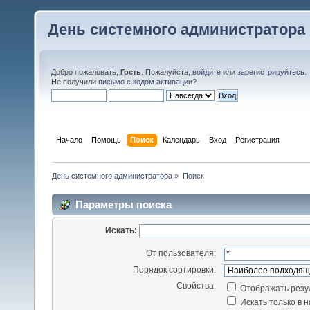
День системного администратора
Добро пожаловать,
Гость
. Пожалуйста,
войдите
или
зарегистрируйтесь
.
Не получили
письмо с кодом активации
?
Начало
Помощь
Поиск
Календарь
Вход
Регистрация
День системного администратора
»
Поиск
Параметры поиска
Искать:
От пользователя:
Порядок сортировки:
Свойства:
Отображать резу
Искать только в 