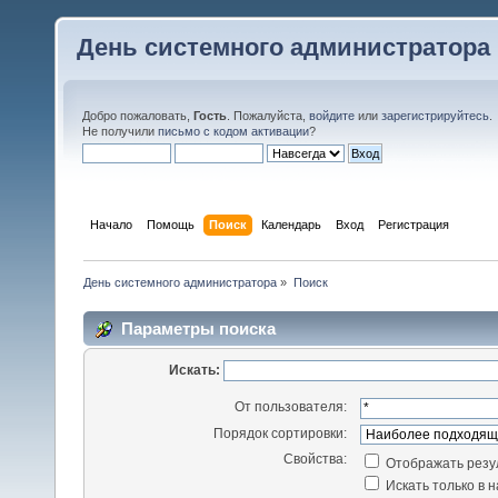
День системного администратора
Добро пожаловать,
Гость
. Пожалуйста,
войдите
или
зарегистрируйтесь
.
Не получили
письмо с кодом активации
?
Начало
Помощь
Поиск
Календарь
Вход
Регистрация
День системного администратора
»
Поиск
Параметры поиска
Искать:
От пользователя:
Порядок сортировки:
Свойства:
Отображать резу
Искать только в 