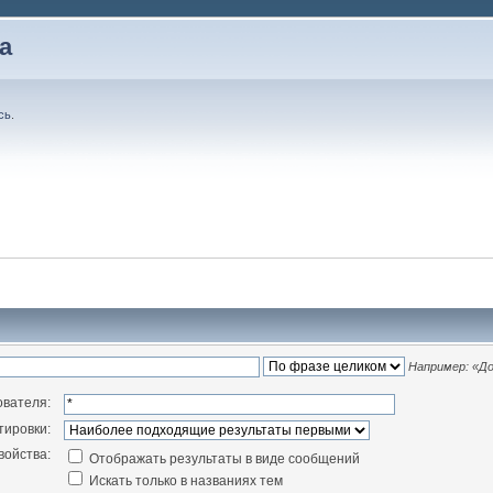
а
сь
.
Например:
«До
ователя:
тировки:
войства:
Отображать результаты в виде сообщений
Искать только в названиях тем