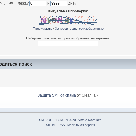
общения:
между
и
дней
Визуальная проверка:
Прослушать
/
Запросить другое изображение
Наберите символы, которые изображены на картинке:
одиться поиск
Защита SMF от спама
от CleanTalk
SMF 2.0.19
|
SMF © 2020
,
Simple Machines
XHTML
RSS
Мобильная версия