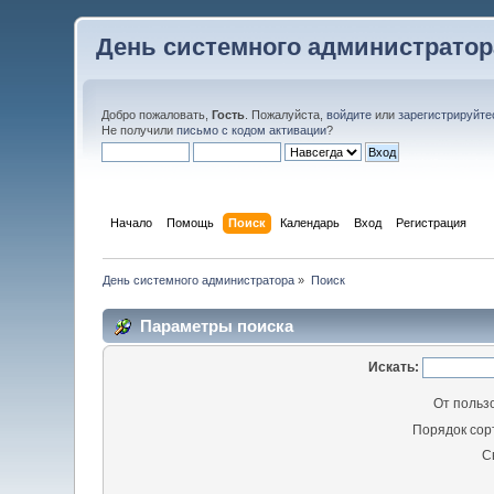
День системного администратор
Добро пожаловать,
Гость
. Пожалуйста,
войдите
или
зарегистрируйте
Не получили
письмо с кодом активации
?
Начало
Помощь
Поиск
Календарь
Вход
Регистрация
День системного администратора
»
Поиск
Параметры поиска
Искать:
От польз
Порядок сор
С