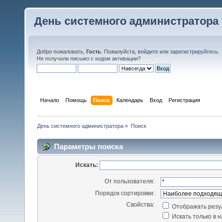
День системного администратора
Добро пожаловать,
Гость
. Пожалуйста,
войдите
или
зарегистрируйтесь
.
Не получили
письмо с кодом активации
?
Начало
Помощь
Поиск
Календарь
Вход
Регистрация
День системного администратора
»
Поиск
Параметры поиска
Искать:
От пользователя:
Порядок сортировки:
Свойства:
Отображать резу
Искать только в 