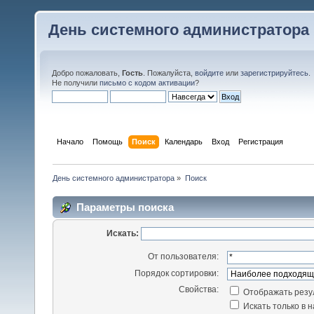
День системного администратора
Добро пожаловать,
Гость
. Пожалуйста,
войдите
или
зарегистрируйтесь
.
Не получили
письмо с кодом активации
?
Начало
Помощь
Поиск
Календарь
Вход
Регистрация
День системного администратора
»
Поиск
Параметры поиска
Искать:
От пользователя:
Порядок сортировки:
Свойства:
Отображать резу
Искать только в 