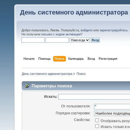
День системного администратора
Добро пожаловать,
Гость
. Пожалуйста,
войдите
или
зарегистрируйтесь
.
Не получили
письмо с кодом активации
?
Начало
Помощь
Поиск
Календарь
Вход
Регистрация
День системного администратора
»
Поиск
Параметры поиска
Искать:
От пользователя:
Порядок сортировки:
Свойства:
Отображать резу
Искать только в 