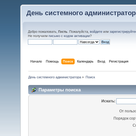
День системного администратор
Добро пожаловать,
Гость
. Пожалуйста,
войдите
или
зарегистрируйте
Не получили
письмо с кодом активации
?
Начало
Помощь
Поиск
Календарь
Вход
Регистрация
День системного администратора
»
Поиск
Параметры поиска
Искать:
От польз
Порядок сор
С