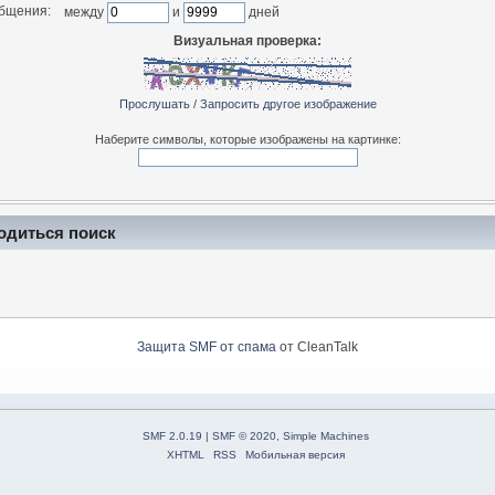
общения:
между
и
дней
Визуальная проверка:
Прослушать
/
Запросить другое изображение
Наберите символы, которые изображены на картинке:
одиться поиск
Защита SMF от спама
от CleanTalk
SMF 2.0.19
|
SMF © 2020
,
Simple Machines
XHTML
RSS
Мобильная версия