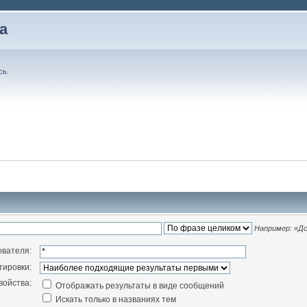
а
сь
.
Например:
«До
ователя:
тировки:
войства:
Отображать результаты в виде сообщений
Искать только в названиях тем