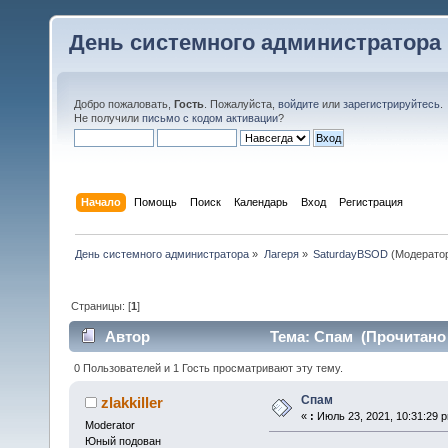
День системного администратора
Добро пожаловать,
Гость
. Пожалуйста,
войдите
или
зарегистрируйтесь
.
Не получили
письмо с кодом активации
?
Начало
Помощь
Поиск
Календарь
Вход
Регистрация
День системного администратора
»
Лагеря
»
SaturdayBSOD
(Модерато
Страницы: [
1
]
Автор
Тема: Спам (Прочитано 
0 Пользователей и 1 Гость просматривают эту тему.
Спам
zlakkiller
«
:
Июль 23, 2021, 10:31:29 
Moderator
Юный подован