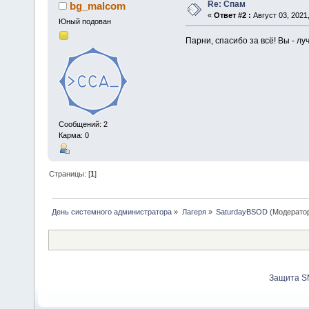
Re: Спам
bg_malcom
«
Ответ #2 :
Август 03, 2021,
Юный подован
Парни, спасибо за всё! Вы - лу
Сообщений: 2
Карма: 0
Страницы: [
1
]
День системного администратора
»
Лагеря
»
SaturdayBSOD
(Модерато
Защита S