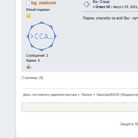
Re: Спам
bg_malcom
«
Ответ #2 :
Август 03, 2021,
Юный подован
Парни, спасибо за всё! Вы - лу
Сообщений: 2
Карма: 0
Страницы: [
1
]
День системного администратора
»
Лагеря
»
SaturdayBSOD
(Модерато
Защита S