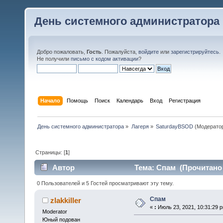
День системного администратора
Добро пожаловать,
Гость
. Пожалуйста,
войдите
или
зарегистрируйтесь
.
Не получили
письмо с кодом активации
?
Начало
Помощь
Поиск
Календарь
Вход
Регистрация
День системного администратора
»
Лагеря
»
SaturdayBSOD
(Модерато
Страницы: [
1
]
Автор
Тема: Спам (Прочитано 
0 Пользователей и 5 Гостей просматривают эту тему.
Спам
zlakkiller
«
:
Июль 23, 2021, 10:31:29 
Moderator
Юный подован