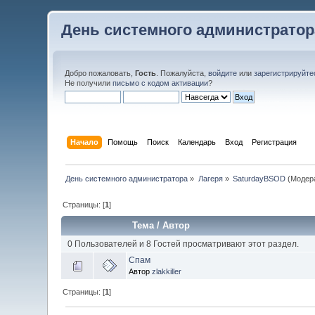
День системного администратор
Добро пожаловать,
Гость
. Пожалуйста,
войдите
или
зарегистрируйте
Не получили
письмо с кодом активации
?
Начало
Помощь
Поиск
Календарь
Вход
Регистрация
День системного администратора
»
Лагеря
»
SaturdayBSOD
(Модер
Страницы: [
1
]
Тема
/
Автор
0 Пользователей и 8 Гостей просматривают этот раздел.
Спам
Автор
zlakkiller
Страницы: [
1
]