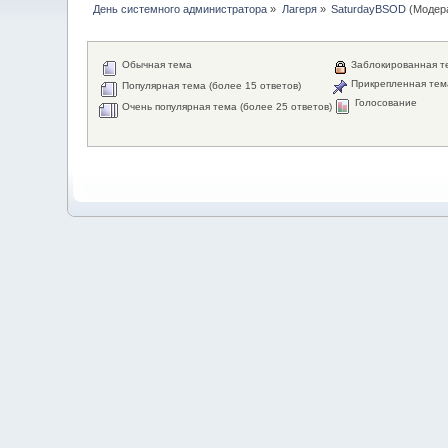
День системного администратора
»
Лагеря
»
SaturdayBSOD
(Модер
Обычная тема
Заблокированная т
Прикрепленная тем
Популярная тема (более 15 ответов)
Голосование
Очень популярная тема (более 25 ответов)