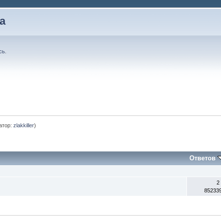
а
сь
.
атор:
zlakkiller
)
Ответов
2
85233