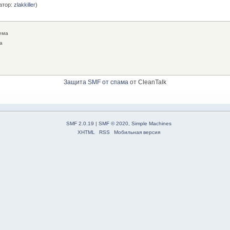
атор:
zlakkiller
)
ема
а
Защита SMF от спама
от CleanTalk
SMF 2.0.19
|
SMF © 2020
,
Simple Machines
XHTML
RSS
Мобильная версия