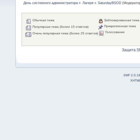
День системного администратора
»
Лагеря
»
SaturdayBSOD
(Модерато
Обычная тема
Заблокированная тема
Прикрепленная тема
Популярная тема (более 15 ответов)
Голосование
Очень популярная тема (более 25 ответов)
Защита S
SMF 2.0.1
XHTM