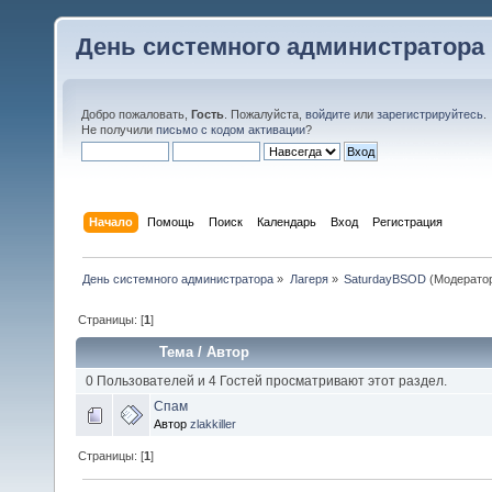
День системного администратора
Добро пожаловать,
Гость
. Пожалуйста,
войдите
или
зарегистрируйтесь
.
Не получили
письмо с кодом активации
?
Начало
Помощь
Поиск
Календарь
Вход
Регистрация
День системного администратора
»
Лагеря
»
SaturdayBSOD
(Модерато
Страницы: [
1
]
Тема
/
Автор
0 Пользователей и 4 Гостей просматривают этот раздел.
Спам
Автор
zlakkiller
Страницы: [
1
]