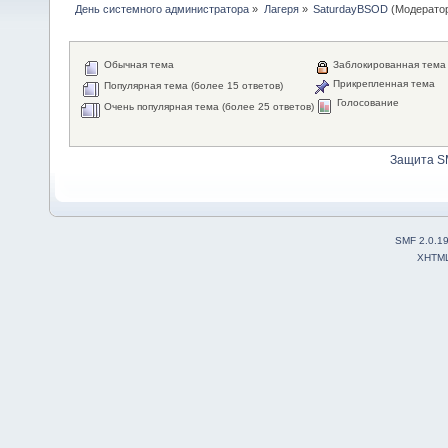
День системного администратора
»
Лагеря
»
SaturdayBSOD
(Модерато
Обычная тема
Заблокированная тема
Прикрепленная тема
Популярная тема (более 15 ответов)
Голосование
Очень популярная тема (более 25 ответов)
Защита S
SMF 2.0.1
XHTM