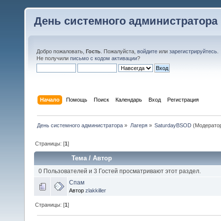
День системного администратора
Добро пожаловать,
Гость
. Пожалуйста,
войдите
или
зарегистрируйтесь
.
Не получили
письмо с кодом активации
?
Начало
Помощь
Поиск
Календарь
Вход
Регистрация
День системного администратора
»
Лагеря
»
SaturdayBSOD
(Модерато
Страницы: [
1
]
Тема
/
Автор
0 Пользователей и 3 Гостей просматривают этот раздел.
Спам
Автор
zlakkiller
Страницы: [
1
]