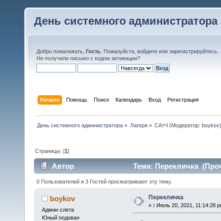
День системного администратора
Добро пожаловать,
Гость
. Пожалуйста,
войдите
или
зарегистрируйтесь
.
Не получили
письмо с кодом активации
?
Начало
Помощь
Поиск
Календарь
Вход
Регистрация
День системного администратора
»
Лагеря
»
САтЧ
(Модератор:
boykov
Страницы: [
1
]
Автор
Тема: Перекличка (Проч
0 Пользователей и 3 Гостей просматривают эту тему.
Перекличка
boykov
«
:
Июль 20, 2021, 11:14:28 p
Админ слета
Юный подован