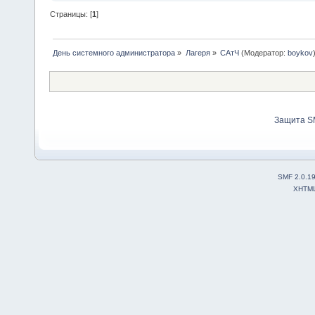
Страницы: [
1
]
День системного администратора
»
Лагеря
»
САтЧ
(Модератор:
boykov
Защита S
SMF 2.0.1
XHTM