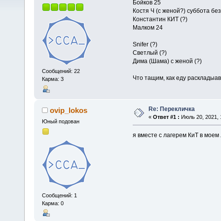
Бойков 25
Костя Ч (с женой?) суббота без
Константин КИТ (?)
Малком 24
Snifer (?)
Светлый (?)
Дима (Шама) с женой (?)
Сообщений: 22
Что тащим, как еду раскладыа
Карма: 3
Re: Перекличка
ovip_lokos
«
Ответ #1 :
Июль 20, 2021, 
Юный подован
я вместе с лагерем КиТ в моем
Сообщений: 1
Карма: 0