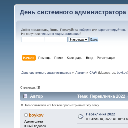
День системного администратора
Добро пожаловать,
Гость
. Пожалуйста,
войдите
или
зарегистрируйтесь
.
Не получили
письмо с кодом активации
?
Начало
Помощь
Поиск
Календарь
Вход
Регистрация
День системного администратора
»
Лагеря
»
САтЧ
(Модератор:
boykov
Страницы: [
1
]
Автор
Тема: Перекличка 2022 
0 Пользователей и 2 Гостей просматривают эту тему.
Перекличка 2022
boykov
«
:
Июль 10, 2022, 01:18:31 
Админ слета
Юный подован