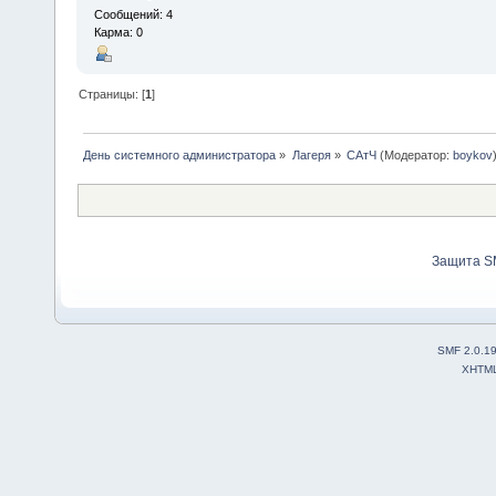
Сообщений: 4
Карма: 0
Страницы: [
1
]
День системного администратора
»
Лагеря
»
САтЧ
(Модератор:
boykov
Защита S
SMF 2.0.1
XHTM