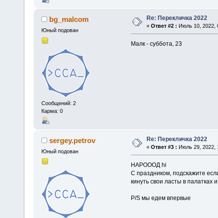
Re: Перекличка 2022
bg_malcom
«
Ответ #2 :
Июль 10, 2022, 
Юный подован
Малк - суббота, 23
Сообщений: 2
Карма: 0
Re: Перекличка 2022
sergey.petrov
«
Ответ #3 :
Июль 29, 2022, 
Юный подован
НАРОООД hi
С праздником, подскажите если
кинуть свои ласты в палатках 
P/S мы едем впервые