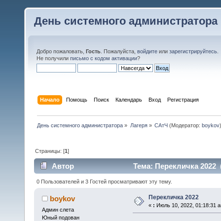
День системного администратора
Добро пожаловать,
Гость
. Пожалуйста,
войдите
или
зарегистрируйтесь
.
Не получили
письмо с кодом активации
?
Начало
Помощь
Поиск
Календарь
Вход
Регистрация
День системного администратора
»
Лагеря
»
САтЧ
(Модератор:
boykov
Страницы: [
1
]
Автор
Тема: Перекличка 2022 
0 Пользователей и 3 Гостей просматривают эту тему.
Перекличка 2022
boykov
«
:
Июль 10, 2022, 01:18:31 
Админ слета
Юный подован