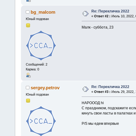
Re: Перекличка 2022
bg_malcom
«
Ответ #2 :
Июль 10, 2022, 
Юный подован
Малк - суббота, 23
Сообщений: 2
Карма: 0
Re: Перекличка 2022
sergey.petrov
«
Ответ #3 :
Июль 29, 2022, 
Юный подован
НАРОООД hi
С праздником, подскажите если
кинуть свои ласты в палатках 
P/S мы едем впервые