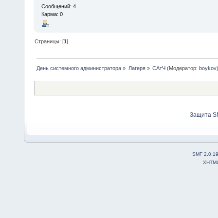
Сообщений: 4
Карма: 0
Страницы: [
1
]
День системного администратора
»
Лагеря
»
САтЧ
(Модератор:
boykov
Защита S
SMF 2.0.1
XHTM