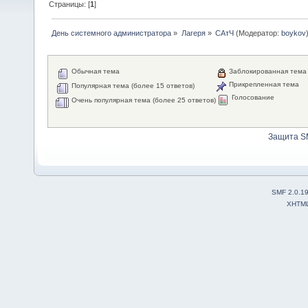
Страницы: [
1
]
День системного администратора
»
Лагеря
»
САтЧ
(Модератор:
boykov
Обычная тема
Заблокированная тема
Прикрепленная тема
Популярная тема (более 15 ответов)
Голосование
Очень популярная тема (более 25 ответов)
Защита S
SMF 2.0.1
XHTM