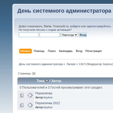
День системного администратора
Добро пожаловать,
Гость
. Пожалуйста,
войдите
или
зарегистрируйтесь
.
Не получили
письмо с кодом активации
?
Начало
Помощь
Поиск
Календарь
Вход
Регистрация
День системного администратора
»
Лагеря
»
САтЧ
(Модератор:
boykov
Страницы: [
1
]
Тема
/
Автор
0 Пользователей и 3 Гостей просматривают этот раздел.
Перекличка
Автор
boykov
Перекличка 2022
Автор
boykov