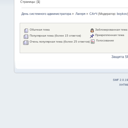
Страницы: [
1
]
День системного администратора
»
Лагеря
»
САтЧ
(Модератор:
boykov
Обычная тема
Заблокированная тема
Прикрепленная тема
Популярная тема (более 15 ответов)
Голосование
Очень популярная тема (более 25 ответов)
Защита S
SMF 2.0.1
XHTM