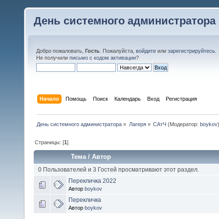
День системного администратора
Добро пожаловать,
Гость
. Пожалуйста,
войдите
или
зарегистрируйтесь
.
Не получили
письмо с кодом активации
?
Начало
Помощь
Поиск
Календарь
Вход
Регистрация
День системного администратора
»
Лагеря
»
САтЧ
(Модератор:
boykov
Страницы: [
1
]
Тема
/
Автор
0 Пользователей и 3 Гостей просматривают этот раздел.
Перекличка 2022
Автор
boykov
Перекличка
Автор
boykov