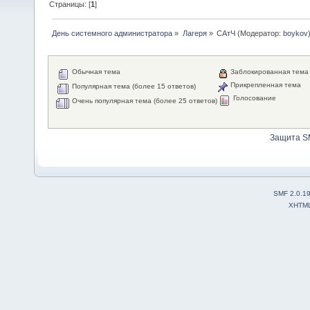
Страницы: [
1
]
День системного администратора
»
Лагеря
»
САтЧ
(Модератор:
boykov
Обычная тема
Заблокированная тема
Прикрепленная тема
Популярная тема (более 15 ответов)
Голосование
Очень популярная тема (более 25 ответов)
Защита S
SMF 2.0.1
XHTM