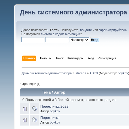
День системного администратора
Добро пожаловать,
Гость
. Пожалуйста,
войдите
или
зарегистрируйтесь
.
Не получили
письмо с кодом активации
?
Начало
Помощь
Поиск
Календарь
Вход
Регистрация
День системного администратора
»
Лагеря
»
САтЧ
(Модератор:
boykov
Страницы: [
1
]
Тема
/
Автор
0 Пользователей и 3 Гостей просматривают этот раздел.
Перекличка 2022
Автор
boykov
Перекличка
Автор
boykov