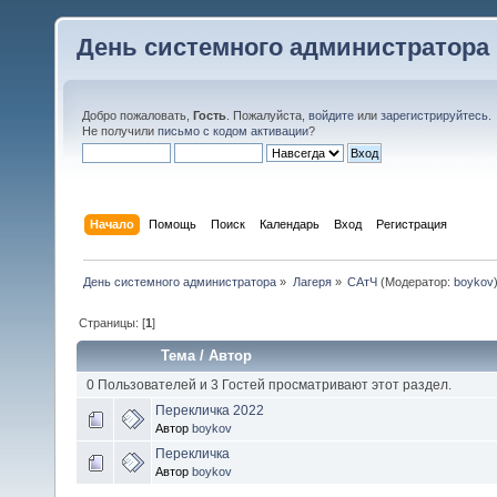
День системного администратора
Добро пожаловать,
Гость
. Пожалуйста,
войдите
или
зарегистрируйтесь
.
Не получили
письмо с кодом активации
?
Начало
Помощь
Поиск
Календарь
Вход
Регистрация
День системного администратора
»
Лагеря
»
САтЧ
(Модератор:
boykov
Страницы: [
1
]
Тема
/
Автор
0 Пользователей и 3 Гостей просматривают этот раздел.
Перекличка 2022
Автор
boykov
Перекличка
Автор
boykov