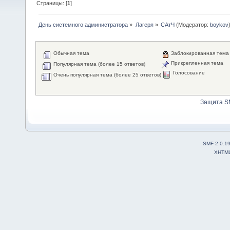
Страницы: [
1
]
День системного администратора
»
Лагеря
»
САтЧ
(Модератор:
boykov
Обычная тема
Заблокированная тема
Прикрепленная тема
Популярная тема (более 15 ответов)
Голосование
Очень популярная тема (более 25 ответов)
Защита S
SMF 2.0.1
XHTM