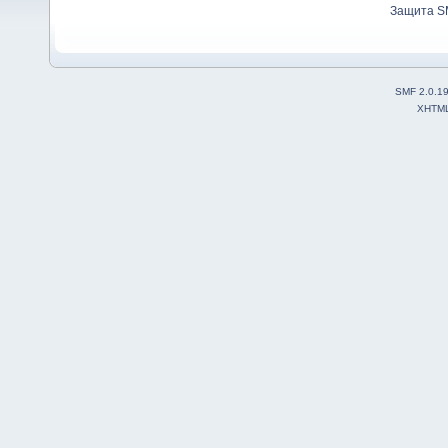
Защита S
SMF 2.0.1
XHTM