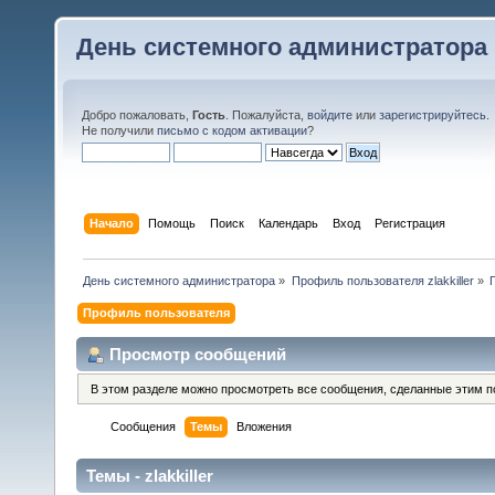
День системного администратора
Добро пожаловать,
Гость
. Пожалуйста,
войдите
или
зарегистрируйтесь
.
Не получили
письмо с кодом активации
?
Начало
Помощь
Поиск
Календарь
Вход
Регистрация
День системного администратора
»
Профиль пользователя zlakkiller
»
Профиль пользователя
Просмотр сообщений
В этом разделе можно просмотреть все сообщения, сделанные этим п
Сообщения
Темы
Вложения
Темы - zlakkiller